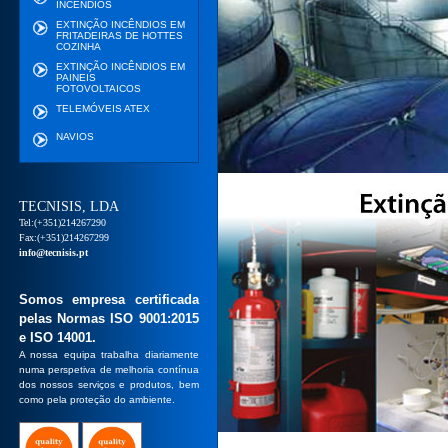
INCÊNDIOS
EXTINÇÃO INCÊNDIOS EM
FRITADEIRAS DE HOTTES
COZINHA
EXTINÇÃO INCÊNDIOS EM
PAINEIS
FOTOVOLTAICOS
TELEMÓVEIS ATEX
NAVIOS
TECNISIS, LDA
Tel:(+351)214267290
Fax:(+351)214267299
info@tecnisis.pt
Somos empresa certificada
pelas Normas ISO 9001:2015
e ISO 14001.
A nossa equipa trabalha diariamente
numa perspetiva de melhoria contínua
dos nossos serviços e produtos, bem
como pela proteção do ambiente.