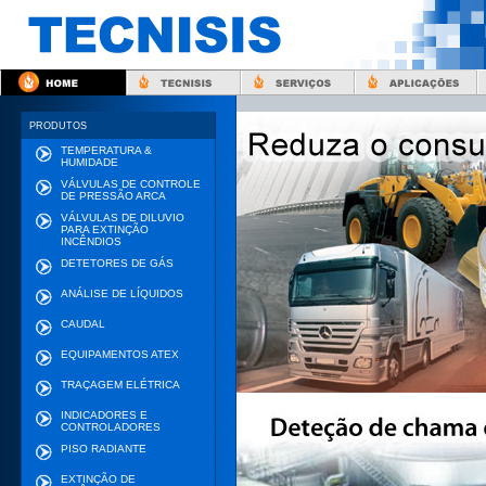
PRODUTOS
TEMPERATURA &
HUMIDADE
VÁLVULAS DE CONTROLE
DE PRESSÃO ARCA
VÁLVULAS DE DILUVIO
PARA EXTINÇÃO
INCÊNDIOS
DETETORES DE GÁS
ANÁLISE DE LÍQUIDOS
CAUDAL
EQUIPAMENTOS ATEX
TRAÇAGEM ELÉTRICA
INDICADORES E
CONTROLADORES
PISO RADIANTE
EXTINÇÃO DE